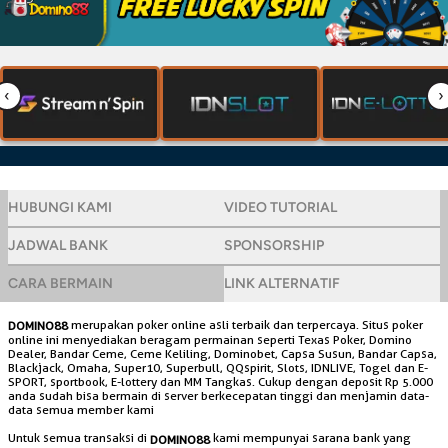
HUBUNGI KAMI
VIDEO TUTORIAL
JADWAL BANK
SPONSORSHIP
CARA BERMAIN
LINK ALTERNATIF
merupakan poker online asli terbaik dan terpercaya. Situs poker
DOMINO88
online ini menyediakan beragam permainan seperti Texas Poker, Domino
Dealer, Bandar Ceme, Ceme Keliling, Dominobet, Capsa Susun, Bandar Capsa,
Blackjack, Omaha, Super10, Superbull, QQspirit, Slots, IDNLIVE, Togel dan E-
SPORT, sportbook, E-lottery dan MM Tangkas. Cukup dengan deposit Rp 5.000
anda sudah bisa bermain di server berkecepatan tinggi dan menjamin data-
data semua member kami
Untuk semua transaksi di
kami mempunyai sarana bank yang
DOMINO88