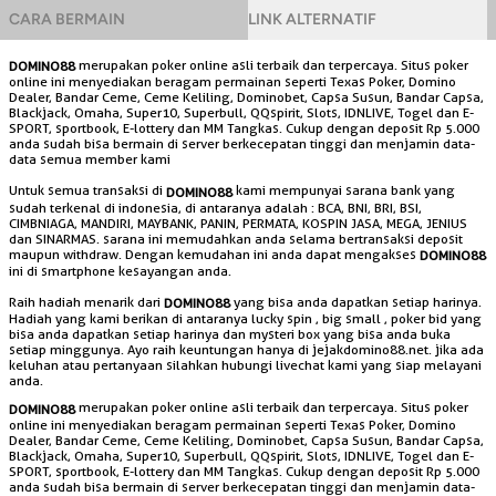
CARA BERMAIN
LINK ALTERNATIF
merupakan poker online asli terbaik dan terpercaya. Situs poker
DOMINO88
online ini menyediakan beragam permainan seperti Texas Poker, Domino
Dealer, Bandar Ceme, Ceme Keliling, Dominobet, Capsa Susun, Bandar Capsa,
Blackjack, Omaha, Super10, Superbull, QQspirit, Slots, IDNLIVE, Togel dan E-
SPORT, sportbook, E-lottery dan MM Tangkas. Cukup dengan deposit Rp 5.000
anda sudah bisa bermain di server berkecepatan tinggi dan menjamin data-
data semua member kami
Untuk semua transaksi di
kami mempunyai sarana bank yang
DOMINO88
sudah terkenal di indonesia, di antaranya adalah : BCA, BNI, BRI, BSI,
CIMBNIAGA, MANDIRI, MAYBANK, PANIN, PERMATA, KOSPIN JASA, MEGA, JENIUS
dan SINARMAS. sarana ini memudahkan anda selama bertransaksi deposit
maupun withdraw. Dengan kemudahan ini anda dapat mengakses
DOMINO88
ini di smartphone kesayangan anda.
Raih hadiah menarik dari
yang bisa anda dapatkan setiap harinya.
DOMINO88
Hadiah yang kami berikan di antaranya lucky spin , big small , poker bid yang
bisa anda dapatkan setiap harinya dan mysteri box yang bisa anda buka
setiap minggunya. Ayo raih keuntungan hanya di jejakdomino88.net. jika ada
keluhan atau pertanyaan silahkan hubungi livechat kami yang siap melayani
anda.
merupakan poker online asli terbaik dan terpercaya. Situs poker
DOMINO88
online ini menyediakan beragam permainan seperti Texas Poker, Domino
Dealer, Bandar Ceme, Ceme Keliling, Dominobet, Capsa Susun, Bandar Capsa,
Blackjack, Omaha, Super10, Superbull, QQspirit, Slots, IDNLIVE, Togel dan E-
SPORT, sportbook, E-lottery dan MM Tangkas. Cukup dengan deposit Rp 5.000
anda sudah bisa bermain di server berkecepatan tinggi dan menjamin data-